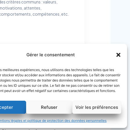
des critères communs : valeurs,
motivations, attentes,
comportements, compétences, etc.
Gérer le consentement
les meilleures expériences, nous utilisons des technologies telles que les
 stocker et/ou accéder aux informations des appareils. Le fait de consentir
ologies nous permettra de traiter des données telles que le comportement
VEILLE MÉTIERS ET
n ou les ID uniques sur ce site. Le fait de ne pas consentir ou de retirer son
COMPÉTENCES
 peut avoir un effet négatif sur certaines caractéristiques et fonctions.
JANVIER, 2025
Ingénierie pédagogique :
cepter
Refuser
Voir les préférences
les 5 compétences
tions légales et politique de protection des données personnelles
essentielles pour