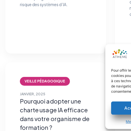
risque des systèmes d’IA.
Pour offrir 
cookies pour
à ces techn
VEILLE PÉDAGOGIQUE
de navigatio
consentement
JANVIER, 2025
Pourquoi adopter une
Ac
charte usage IA efficace
dans votre organisme de
Men
formation ?