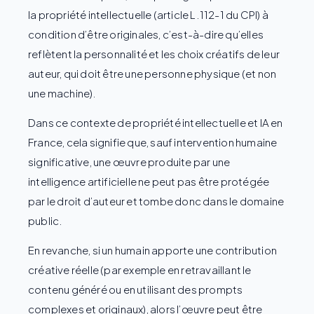
la propriété intellectuelle (article L.112-1 du CPI) à
condition d’être originales, c’est-à-dire qu’elles
reflètent la personnalité et les choix créatifs de leur
auteur, qui doit être une personne physique (et non
une machine).
Dans ce contexte de propriété intellectuelle et IA en
France, cela signifie que, sauf intervention humaine
significative, une œuvre produite par une
intelligence artificielle ne peut pas être protégée
par le droit d’auteur et tombe donc dans le domaine
public.
En revanche, si un humain apporte une contribution
créative réelle (par exemple en retravaillant le
contenu généré ou en utilisant des prompts
complexes et originaux), alors l’œuvre peut être