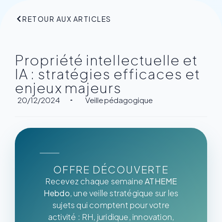
RETOUR AUX ARTICLES
Propriété intellectuelle et
IA : stratégies efficaces et
enjeux majeurs
20/12/2024
Veille pédagogique
OFFRE DÉCOUVERTE
Recevez chaque semaine
ATHEME
Hebdo
, une veille stratégique sur les
sujets qui comptent pour votre
activité : RH, juridique, innovation,