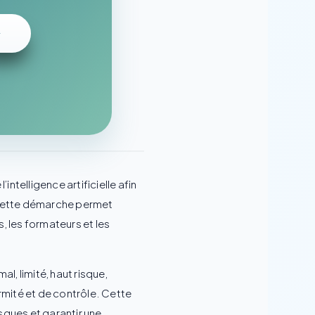
telligence artificielle afin
t, cette démarche permet
s, les formateurs et les
al, limité, haut risque,
mité et de contrôle. Cette
isques et garantir une