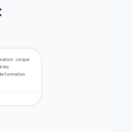
t
mation : ce que
r les
de formation