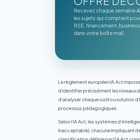
OFFRE DÉC
Recevez chaque semaine
A
les sujets qui comptent pour 
RSE, financement, business
dans votre boîte mail.
Le règlement européen IA Act impose a
d’identifier précisément les niveaux 
d’analyser chaque outil ou solution d’
processus pédagogiques.
Selon l’IA Act, les systèmes d’intellig
inacceptable), chacune impliquant d
classification définie par l’IA Act con