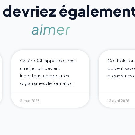
 devriez égalemen
aimer
Critère RSE appel d’offres :
Contrôle for
un enjeu qui devient
doivent savoi
incontournable pour les
organismes 
organismes de formation.
3 mai 2026
13 avril 2026