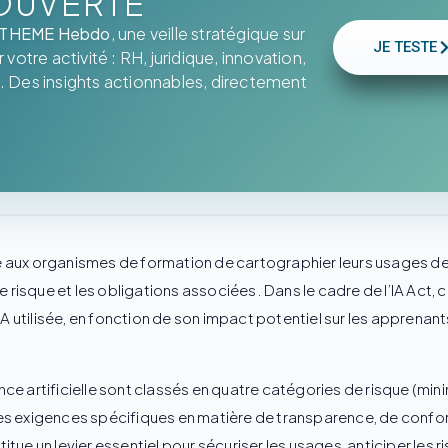
OUVERTE
THEME Hebdo
, une veille stratégique sur
JE TESTE
votre activité : RH, juridique, innovation,
. Des insights actionnables, directement
ux organismes de formation de cartographier leurs usages de l’in
de risque et les obligations associées. Dans le cadre de l’IA Ac
IA utilisée, en fonction de son impact potentiel sur les apprenant
ence artificielle sont classés en quatre catégories de risque (minim
es exigences spécifiques en matière de transparence, de confor
stitue un levier essentiel pour sécuriser les usages, anticiper les r