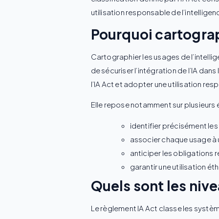
utilisation responsable de l’intelligen
Pourquoi cartograp
Cartographier les usages de l’intellige
de sécuriser l’intégration de l’IA da
l’IA Act et adopter une utilisation r
Elle repose notamment sur plusieurs 
identifier précisément les o
associer chaque usage à un
anticiper les obligations 
garantir une utilisation ét
Quels sont les nive
Le règlement IA Act classe les systèmes