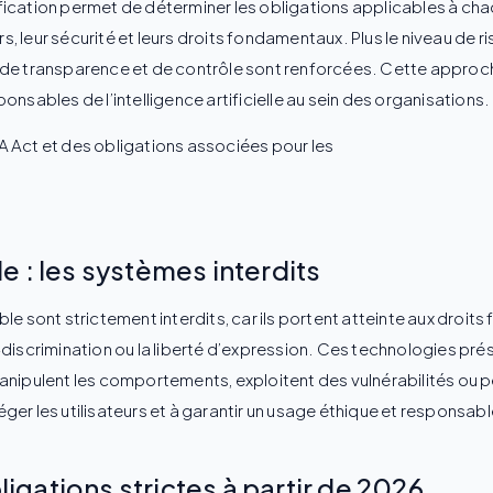
ication permet de déterminer les obligations applicables à cha
rs, leur sécurité et leurs droits fondamentaux. Plus le niveau de ri
de transparence et de contrôle sont renforcées. Cette approche
nsables de l’intelligence artificielle au sein des organisations.
 : les systèmes interdits
le sont strictement interdits, car ils portent atteinte aux droi
non-discrimination ou la liberté d’expression. Ces technologies p
anipulent les comportements, exploitent des vulnérabilités ou p
téger les utilisateurs et à garantir un usage éthique et responsabl
bligations strictes à partir de 2026