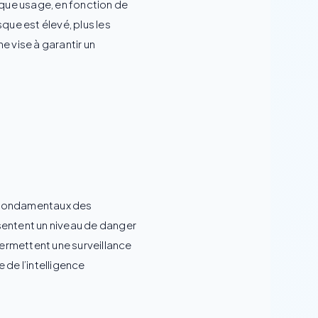
que usage, en fonction de
sque est élevé, plus les
 vise à garantir un
ts fondamentaux des
résentent un niveau de danger
ermettent une surveillance
e de l’intelligence