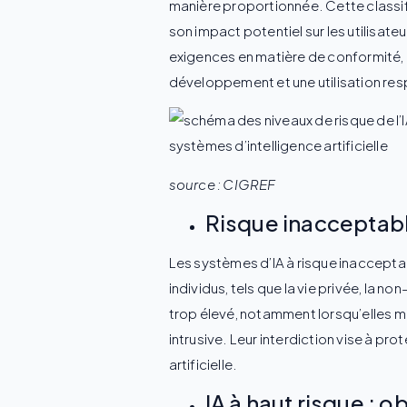
manière proportionnée. Cette classif
son impact potentiel sur les utilisateu
exigences en matière de conformité, 
développement et une utilisation respo
source : CIGREF
Risque inacceptable
Les systèmes d’IA à risque inacceptab
individus, tels que la vie privée, la 
trop élevé, notamment lorsqu’elles m
intrusive. Leur interdiction vise à pro
artificielle.
IA à haut risque : o