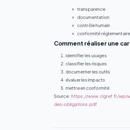
transparence
documentation
contrôle humain
conformité réglementair
Comment réaliser une cart
identifier les usages
classifier les risques
documenter les outils
évaluer les impacts
mettre en conformité
Source :
https://www.cigref.fr/wp/
des-obligations.pdf