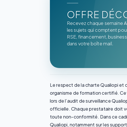
OFFRE DÉC
Recevez chaque semaine
A
les sujets qui comptent pour 
RSE, financement, business
dans votre boîte mail.
Le respect de la charte Qualiopi et d
organisme de formation certifié. Cet
lors de l’audit de surveillance Quali
officielle. Chaque prestataire doit 
toute non-conformité. Dans ce cadre,
Qualiopi, notamment sur les supports