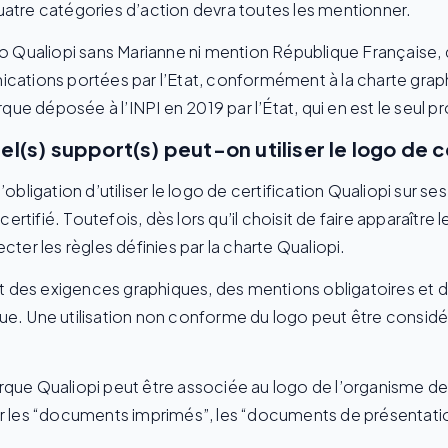
s quatre catégories d’action devra toutes les mentionner.
e logo Qualiopi sans Marianne ni mention République Française, 
ications portées par l’Etat, conformément à la charte grap
ue déposée à l’INPI en 2019 par l’État, qui en est le seul pr
el(s) support(s) peut-on utiliser le logo de c
’obligation d’utiliser le logo de certification Qualiopi sur s
tifié. Toutefois, dès lors qu’il choisit de faire apparaître l
cter les règles définies par la charte Qualiopi.
 des exigences graphiques, des mentions obligatoires et 
que. Une utilisation non conforme du logo peut être cons
rque Qualiopi peut être associée au logo de l’organisme de
ur les “documents imprimés”, les “documents de présentatio