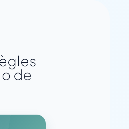
règles
go de