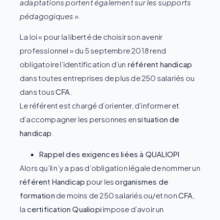
adaptations portent également sur les supports
pédagogiques ».
La loi « pour la liberté de choisir son avenir
professionnel » du 5 septembre 2018 rend
obligatoire l’identification d’un
référent handicap
dans toutes entreprises de plus de 250 salariés ou
dans tous
CFA
.
Le référent est chargé d’orienter, d’informer et
d’accompagner les personnes en
situation de
handicap
.
Rappel des exigences liées à QUALIOPI
Alors qu’il n’y a pas d’obligation légale de nommer un
référent Handicap
pour les
organismes de
formation
de moins de 250 salariés ou/et non
CFA
,
la
certification Qualiopi
impose d’avoir un