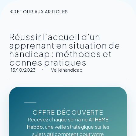
RETOUR AUX ARTICLES
Réussir l’accueil d’un
apprenant en situation de
handicap : méthodes et
bonnes pratiques
15/10/2023
Veille handicap
OFFRE DÉCOUVERTE
Recevez chaque semaine
ATHEME
Hebdo
, une veille stratégique sur les
sujets qui comptent pour votre