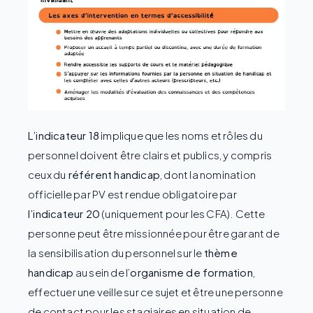
L’indicateur 18
implique que les noms et rôles du
personnel doivent être clairs et publics, y compris
ceux du
référent handicap
, dont la nomination
officielle par PV est rendue obligatoire par
l’indicateur 20
(uniquement pour les CFA). Cette
personne peut être missionnée pour être garant de
la sensibilisation du personnel sur le
thème
handicap
au sein de l’
organisme de formation
,
effectuer une veille sur ce sujet et être une personne
de contact pour les stagiaires en situation de