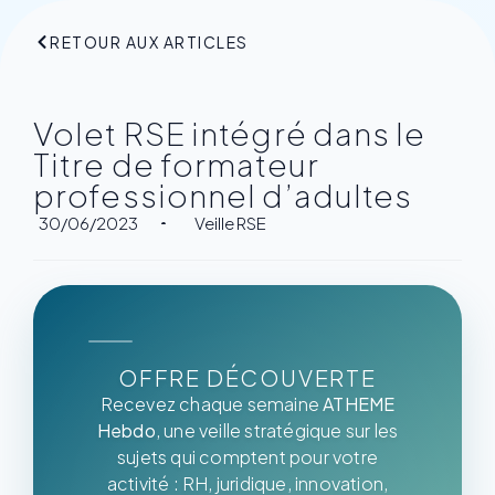
RETOUR AUX ARTICLES
Volet RSE intégré dans le
Titre de formateur
professionnel d’adultes
30/06/2023
Veille RSE
OFFRE DÉCOUVERTE
Recevez chaque semaine
ATHEME
Hebdo
, une veille stratégique sur les
sujets qui comptent pour votre
activité : RH, juridique, innovation,