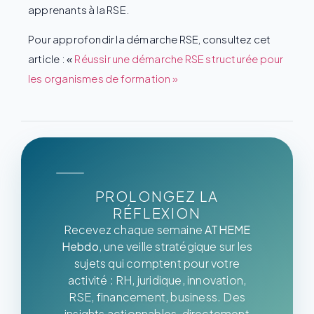
apprenants à la RSE.
Pour approfondir la démarche RSE, consultez cet
article :
«
Réussir une démarche RSE structurée pour
les organismes de formation »
PROLONGEZ LA
RÉFLEXION
Recevez chaque semaine
ATHEME
Hebdo
, une veille stratégique sur les
sujets qui comptent pour votre
activité : RH, juridique, innovation,
RSE, financement, business. Des
insights actionnables, directement