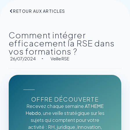
RETOUR AUX ARTICLES
Comment intégrer
efficacement la RSE dans
vos formations ?
26/07/2024
Veille RSE
OFFRE DÉCOUVERTE
Recevez chaque semaine
ATHEME
Hebdo
, une veille stratégique sur les
sujets qui comptent pour votre
activité : RH, juridique, innovation,