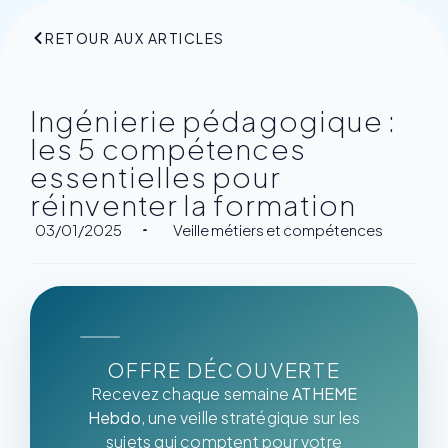
RETOUR AUX ARTICLES
Ingénierie pédagogique :
les 5 compétences
essentielles pour
réinventer la formation
03/01/2025
Veille métiers et compétences
OFFRE DÉCOUVERTE
Recevez chaque semaine
ATHEME
Hebdo
, une veille stratégique sur les
sujets qui comptent pour votre